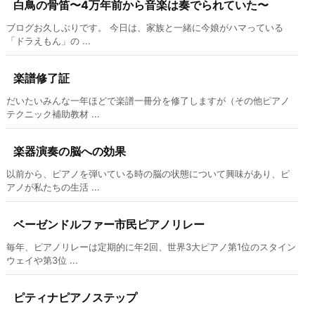
白鳥の骨笛〜4万年前から音楽は奏でられていた〜
ブログお久しぶりです。 今日は、家族と一緒に今娘がハマっている
「ドラえもん」の ...
楽譜修了証
だいたいみんな一年ほどで楽譜一冊分を修了しますが（その他ピアノ
テクニック補助教材 ...
楽器演奏の脳への効果
以前から、ピアノを弾いている時の脳の状態について興味があり、ピ
アノが私たちの生活 ...
ベーゼンドルファー市民ピアノリレー
毎年、ピアノリレーは定期的に年2回、世界3大ピアノ第1位のスタイン
ウェイや第3位 ...
ピティナピアノステップ