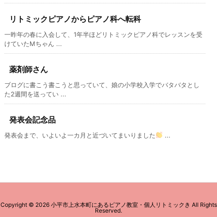
リトミックピアノからピアノ科へ転科
一昨年の春に入会して、1年半ほどリトミックピアノ科でレッスンを受
けていたMちゃん ...
薬剤師さん
ブログに書こう書こうと思っていて、娘の小学校入学でバタバタとし
た2週間を送ってい ...
発表会記念品
発表会まで、いよいよ一カ月と近づいてまいりました
...
Copyright ©
2026
小平市上水本町にあるピアノ教室・個人リトミックき
All Rights
Reserved.