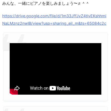
みんな、一緒にピアノを楽しみましょう〜♬＾＾
https://drive.google.com/file/d/1m33JffJvZ4tlvEKshhmi
NaLMznz2nwIB/view?usp=sharing_eil_m&ts=65084c2c