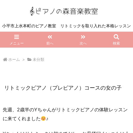
小平市上水本町のピアノ教室 リトミックを取り入れた本格レッスン
メニュー
前へ
次へ
検索
ホーム
>
未分類
リトミックピアノ（プレピアノ）コースの女の子
先週、2歳半のYちゃんがリトミックピアノの体験レッスン
に来てくれました
♪