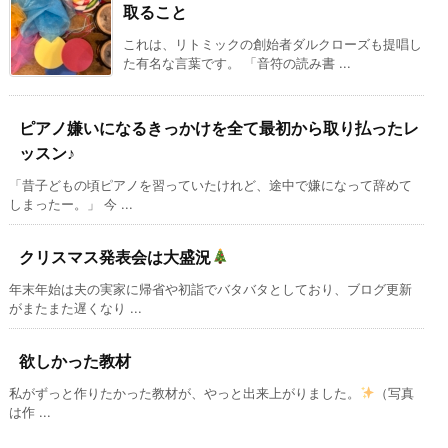
取ること
これは、リトミックの創始者ダルクローズも提唱し
た有名な言葉です。 「音符の読み書 ...
ピアノ嫌いになるきっかけを全て最初から取り払ったレ
ッスン♪
「昔子どもの頃ピアノを習っていたけれど、途中で嫌になって辞めて
しまったー。」 今 ...
クリスマス発表会は大盛況
年末年始は夫の実家に帰省や初詣でバタバタとしており、ブログ更新
がまたまた遅くなり ...
欲しかった教材
私がずっと作りたかった教材が、やっと出来上がりました。
（写真
は作 ...