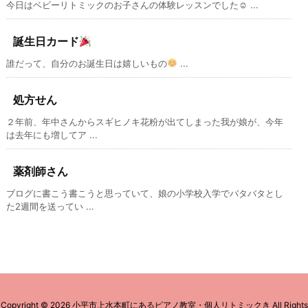
今日はベビーリトミックのお子さんの体験レッスンでした☺ ...
誕生日カード
誰だって、自分のお誕生日は嬉しいもの
...
処方せん
２年前、年中さんからスギヒノキ花粉が出てしまった我が娘が、今年
は去年にも増してア ...
薬剤師さん
ブログに書こう書こうと思っていて、娘の小学校入学でバタバタとし
た2週間を送ってい ...
Copyright ©
2026
小平市上水本町にあるピアノ教室・個人リトミックき
All Rights